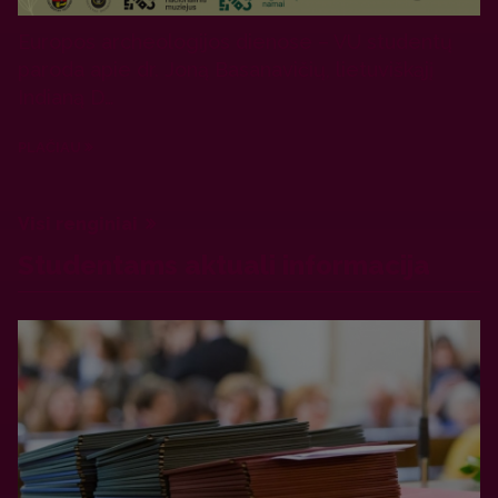
Europos archeologijos dienose – VU studentų
paroda apie dr. Joną Basanavičių, lietuviškąjį
Indianą D…
PLAČIAU
Visi renginiai
Studentams aktuali informacija