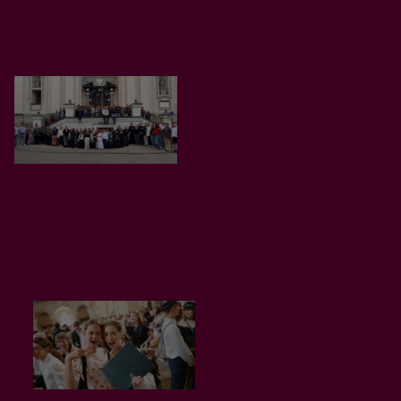
Naujienos
Studentų patirtys
tarptautinėje vasaros
mokykloje VU
Istorijos fakultete
PLAČIAU