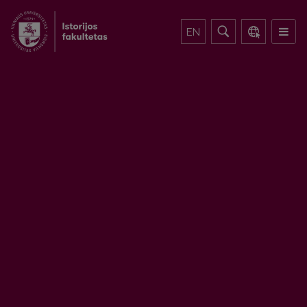
EN
VU – DAUGIAU, NEI GALI ĮSIVAIZDUOTI
Blue/Yellow
«
»
2
3
4