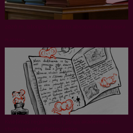
2026 m. Istorijos fakulteto absolventų dėmesiui
PLAČIAU
Kvietimas registruotis į 35-ąją akademinių
studijų savaitę „Baltos lankos