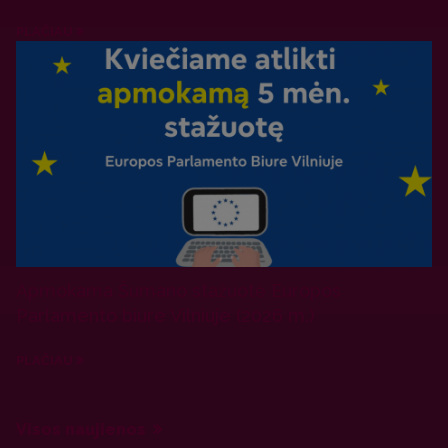
PLAČIAU
Apmokama Šumano stažuotė Europos
Parlamento biure Vilniuje (2026 m.)
PLAČIAU
Visos naujienos