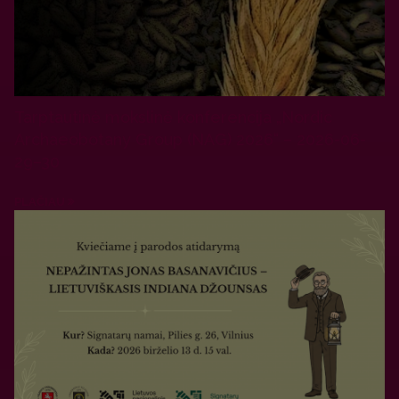
Tarptautinė mokslinė konferencija „Nordic
Archaeobotany Group (NAG) 2026“ – 2026-06-
29–30
PLAČIAU