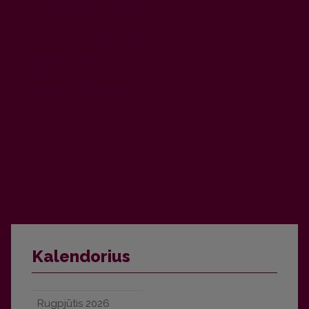
Dar viena galimybė
studijuoti VU Istorijos
fakultete: prasideda
papildomas
priėmimas į
bakalauro studijas
PLAČIAU
Visos naujienos
Kalendorius
Rugpjūtis
2026